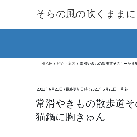
コ
ナ
ン
ビ
そらの風の吹くままに
テ
ゲ
ン
ー
ツ
シ
へ
ョ
ス
ン
キ
に
ッ
移
HOME
紹介・案内
常滑やきもの散歩道その１ー招き
プ
動
2021年6月21日
/ 最終更新日時 :
2021年6月21日
和花
常滑やきもの散歩道そ
猫鍋に胸きゅん