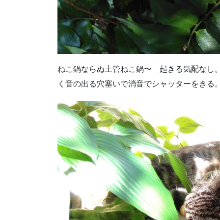
ねこ鍋ならぬ土管ねこ鍋〜 起きる気配なし
く音の出る穴塞いで消音でシャッターをきる