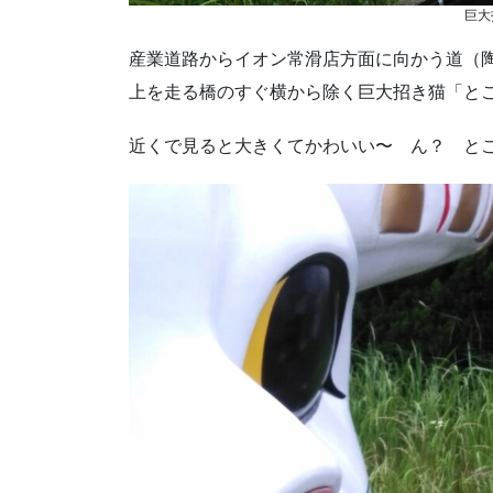
巨大
産業道路からイオン常滑店方面に向かう道（
上を走る橋のすぐ横から除く巨大招き猫「と
近くで見ると大きくてかわいい〜 ん？ と