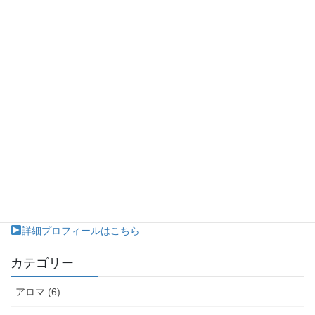
ヒーリング整体や二胡演奏、パステル画アートを通して心と身
体の健康を応援します。
ソーシャルサービスの恩恵が届ききらないところへ訪問演奏い
たします。（在宅介護、施設で個室から出られない患者様など）
詳細プロフィールはこちら
カテゴリー
アロマ (6)