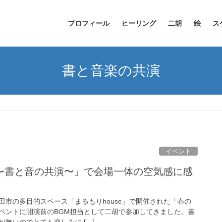
プロフィール
ヒーリング
二胡
絵
ス
書と音楽の共演
イベント
〜書と音の共演〜」で会場一体の空気感に感
）半田市の多目的スペース「まるもりhouse」で開催された「春の
ベントに開演前のBGM担当として二胡で参加してきました。書
無いのでとても楽しみに […]