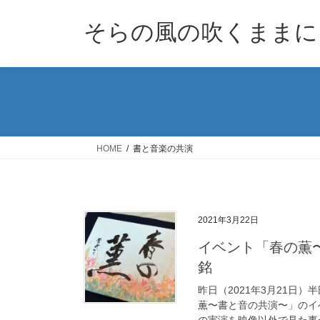
コ
ナ
ン
ビ
そらの風の吹くままに
テ
ゲ
ン
ー
ツ
シ
へ
ョ
ス
ン
キ
に
ッ
移
HOME
書と音楽の共演
プ
動
2021年3月22日
イベント「春の薫
銘
昨日（2021年3月21日
薫〜書と音の共演〜」のイ
の実演を映像以外で見た事が