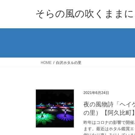
コ
ナ
ン
ビ
そらの風の吹くままに
テ
ゲ
ン
ー
ツ
シ
へ
ョ
ス
ン
キ
に
ッ
移
HOME
白沢ホタルの里
プ
動
2021年6月24日
夜の風物詩「ヘイケ
の里）【阿久比町
昨年はコロナの影響で開催
ます。最近はホタル鑑賞エ
例になり楽しみにしていま