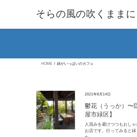
コ
ナ
ン
ビ
そらの風の吹くままに
テ
ゲ
ン
ー
ツ
シ
へ
ョ
ス
ン
キ
に
ッ
移
HOME
緑がいっぱいのカフェ
プ
動
2021年8月14日
鬱花（うっか）〜
屋市緑区】
人混みを避けつつもおしゃ
お店です。行ってみると緑
た。