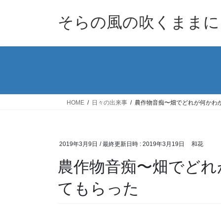
コ
ナ
ン
ビ
そらの風の吹くままに
テ
ゲ
ン
ー
ツ
シ
へ
ョ
ス
ン
キ
に
ッ
移
HOME
日々の出来事
農作物音痴〜畑でどれが何かわ
プ
動
2019年3月9日
/ 最終更新日時 :
2019年3月19日
和花
農作物音痴〜畑でどれ
てもらった