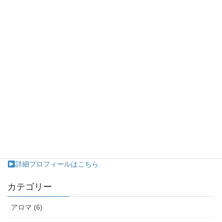
ヒーリング整体や二胡演奏、パステル画アートを通して心と身
体の健康を応援します。
ソーシャルサービスの恩恵が届ききらないところへ訪問演奏い
たします。（在宅介護、施設で個室から出られない患者様など）
詳細プロフィールはこちら
カテゴリー
アロマ (6)