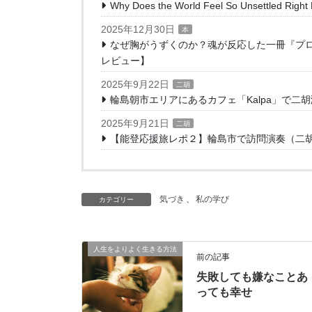
Why Does the World Feel So Unsettled Right
2025年12月30日
本
なぜ胸がうずくのか？魂が反応した一冊『プ
レビュー】
2025年9月22日
二胡
輪島朝市エリアにあるカフェ「Kalpa」で二
2025年9月21日
二胡
【能登応援旅レポ２】輪島市で訪問演奏（二
気づき
、
私の学び
カテゴリー
人生をよりよく生きる方法
前の記事
失敗しても嫌なことあ
っても幸せ