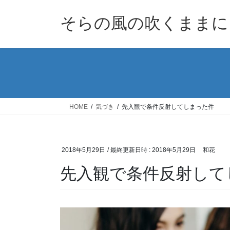
コ
ナ
ン
ビ
そらの風の吹くままに
テ
ゲ
ン
ー
ツ
シ
へ
ョ
ス
ン
キ
に
ッ
移
HOME
気づき
先入観で条件反射してしまった件
プ
動
2018年5月29日
/ 最終更新日時 :
2018年5月29日
和花
先入観で条件反射して