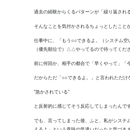
過去の経験からくるパターンが「繰り返され
そんなことを気付かされるちょっとしたこと
仕事中に、「もう○○できるよ。（システム空
（優先順位で）△△やってるので待ってくだ
前に何回か、相手の都合で「早くやって」「
だからただ「○○できるよ。」と言われただけ
”急かされている”
と反射的に感じてそう反応してしまったんで
でも、言ってしまった後、ふと、私がシステ
えるよ」という意味の気遣いだったと気づき