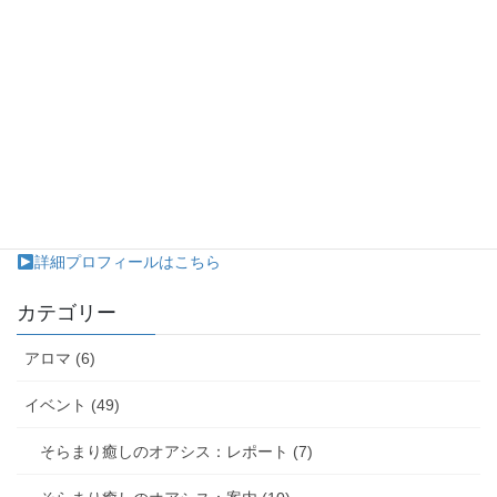
ヒーリング整体や二胡演奏、パステル画アートを通して心と身
体の健康を応援します。
ソーシャルサービスの恩恵が届ききらないところへ訪問演奏い
たします。（在宅介護、施設で個室から出られない患者様など）
詳細プロフィールはこちら
カテゴリー
アロマ (6)
イベント (49)
そらまり癒しのオアシス：レポート (7)