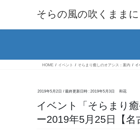
コ
ナ
ン
ビ
そらの風の吹くままに
テ
ゲ
ン
ー
ツ
シ
へ
ョ
ス
ン
キ
に
ッ
移
HOME
イベント
そらまり癒しのオアシス：案内
イ
プ
動
2019年5月2日
/ 最終更新日時 :
2019年5月3日
和花
イベント「そらまり癒
ー2019年5月25日