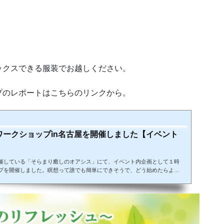
ックスできる服装でお越しください。
プのレポートはこちらのリンクから。
ークショップin名古屋を開催しました【イベント
催している「そらまり癒しのオアシス」にて、イベント内企画として１時
プを開催しました。瞑想って誰でも簡単にできそうで、どう始めたらよい
ね。興味はあるけどきっかけがない。はじめたいけどわからない。そこで
い「マインドフルネス瞑想」を気軽に体験できるワークショップを開催し
ショップ意外では講師経験は初めてで、１時間どう進め...