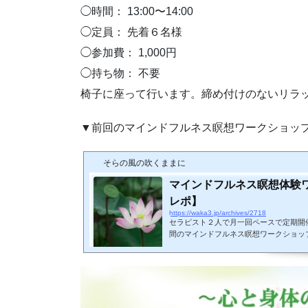
◯時間： 13:00〜14:00
◯定員： 先着６名様
◯参加費： 1,000円
◯持ち物： 不要
椅子に座って行います。締め付けのないリラ
▼前回のマインドフルネス瞑想ワークショッ
そらの風の吹くままに
マインドフルネス瞑想体験ワ
レポ】
https://waka3.jp/archives/2718
セラピスト２人で月一回ペースで定期開
間のマインドフルネス瞑想ワークショッ
のかわからずわからなかったりしますよ
今回、瞑想の中でも特に人気で関心の高
ました。実のところ、パステル画のワーク